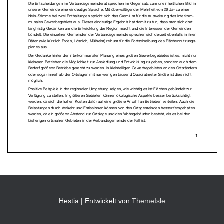
Hestia | Entwickelt von
ThemeIsle