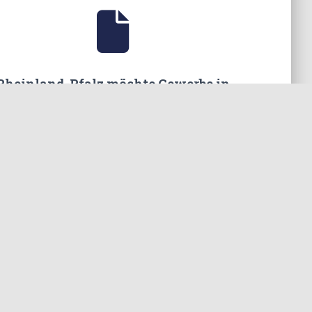
Rheinland-Pfalz möchte Gewerbe in
Maring-Noviand fördern