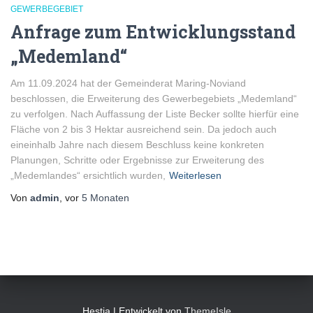
GEWERBEGEBIET
Anfrage zum Entwicklungsstand
„Medemland“
Am 11.09.2024 hat der Gemeinderat Maring-Noviand
beschlossen, die Erweiterung des Gewerbegebiets „Medemland“
zu verfolgen. Nach Auffassung der Liste Becker sollte hierfür eine
Fläche von 2 bis 3 Hektar ausreichend sein. Da jedoch auch
eineinhalb Jahre nach diesem Beschluss keine konkreten
Planungen, Schritte oder Ergebnisse zur Erweiterung des
„Medemlandes“ ersichtlich wurden,
Weiterlesen
Von
admin
, vor
5 Monaten
Hestia | Entwickelt von
ThemeIsle